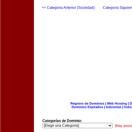
<< Categoria Anterior (Sociedad)
Categoria Siguien
Registro de Dominios
|
Web Hosting
|
D
Dominios Expirados
|
Industrias
|
Indu
Categorías de Dominio:
[Pág. princi