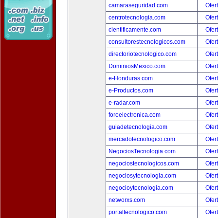
camaraseguridad.com
Ofer
centrotecnologia.com
Ofer
cientificamente.com
Ofer
consultorestecnologicos.com
Ofer
directoriotecnologico.com
Ofer
DominiosMexico.com
Ofer
e-Honduras.com
Ofer
e-Productos.com
Ofer
e-radar.com
Ofer
foroelectronica.com
Ofer
guiadetecnologia.com
Ofer
mercadotecnologico.com
Ofer
NegociosTecnologia.com
Ofer
negociostecnologicos.com
Ofer
negociosytecnologia.com
Ofer
negocioytecnologia.com
Ofer
networxs.com
Ofer
portaltecnologico.com
Ofer