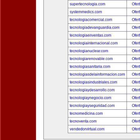
supertecnologia.com
Ofer
systemmedics.com
Ofer
tecnologiacomercial.com
Ofer
tecnologiadevanguardia.com
Ofer
tecnologiaenventas.com
Ofer
tecnologiainternacional.com
Ofer
tecnologianuclear.com
Ofer
tecnologiarenovable.com
Ofer
tecnologiasanitaria.com
Ofer
tecnologiasdelainformacion.com
Ofer
tecnologiasindustriales.com
Ofer
tecnologiaydesarrollo.com
Ofer
tecnologiaynegocio.com
Ofer
tecnologiayseguridad.com
Ofer
tecnomedicina.com
Ofer
tecnoventa.com
Ofer
vendedorvirtual.com
Ofer