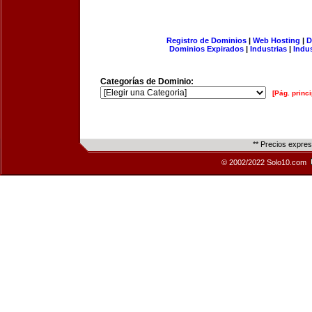
Registro de Dominios
|
Web Hosting
|
D
Dominios Expirados
|
Industrias
|
Indu
Categorías de Dominio:
[Pág. princi
** Precios expre
© 2002/2022 Solo10.com