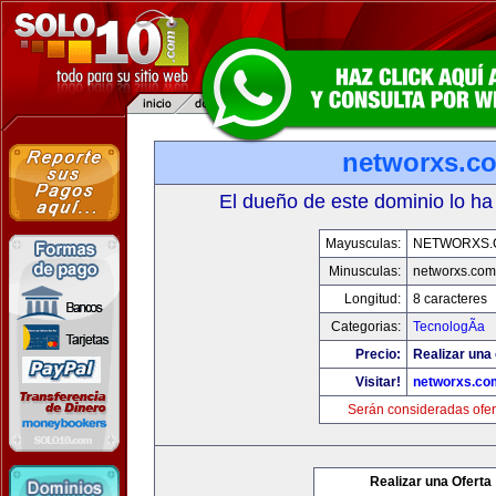
networxs.c
El dueño de este dominio lo ha
Mayusculas:
NETWORXS.
Minusculas:
networxs.com
Longitud:
8 caracteres
Categorias:
TecnologÃ­a
Precio:
Realizar una 
Visitar!
networxs.co
Serán consideradas ofer
Realizar una Oferta