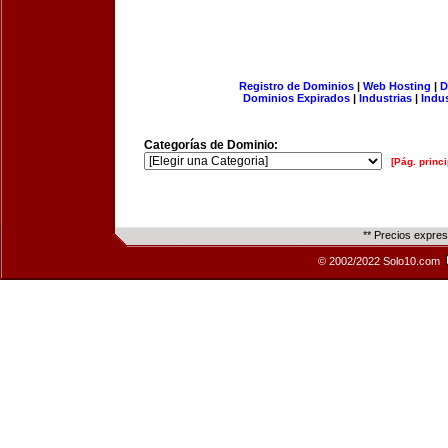
Registro de Dominios
|
Web Hosting
|
D
Dominios Expirados
|
Industrias
|
Indu
Categorías de Dominio:
[Pág. princi
** Precios expre
© 2002/2022 Solo10.com