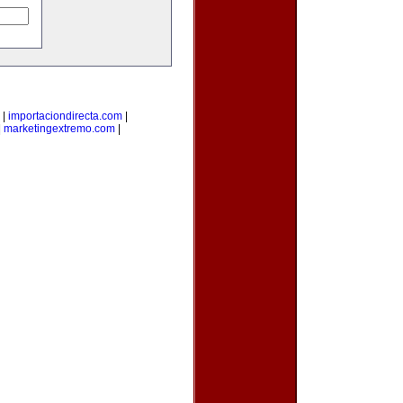
|
importaciondirecta.com
|
|
marketingextremo.com
|