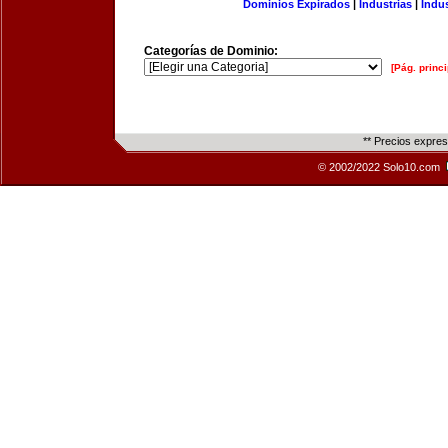
Dominios Expirados
|
Industrias
|
Indu
Categorías de Dominio:
[Pág. princi
** Precios expre
© 2002/2022 Solo10.com