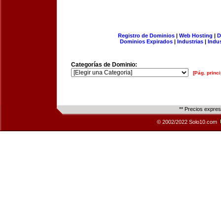
Registro de Dominios
|
Web Hosting
|
D
Dominios Expirados
|
Industrias
|
Indu
Categorías de Dominio:
[Pág. princi
** Precios expre
© 2002/2022 Solo10.com