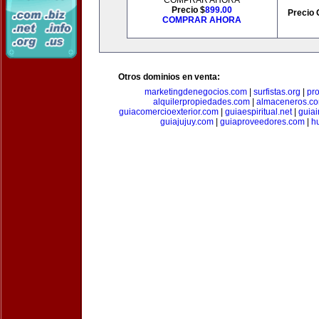
COMPRAR AHORA
Precio $
899.00
Precio 
COMPRAR AHORA
Otros dominios en venta:
marketingdenegocios.com
|
surfistas.org
|
pr
alquilerpropiedades.com
|
almaceneros.c
guiacomercioexterior.com
|
guiaespiritual.net
|
guia
guiajujuy.com
|
guiaproveedores.com
|
h