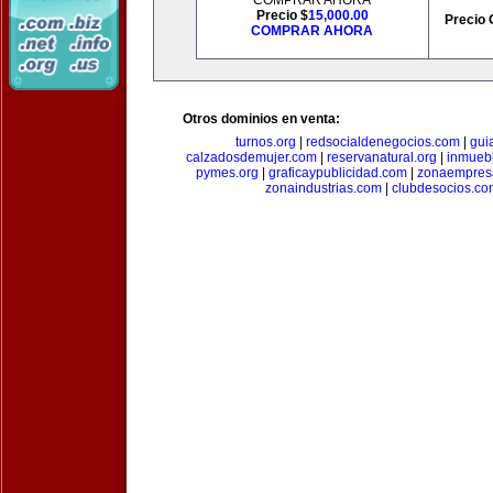
COMPRAR AHORA
Precio $
15,000.00
Precio 
COMPRAR AHORA
Otros dominios en venta:
turnos.org
|
redsocialdenegocios.com
|
gui
calzadosdemujer.com
|
reservanatural.org
|
inmueb
pymes.org
|
graficaypublicidad.com
|
zonaempresa
zonaindustrias.com
|
clubdesocios.co