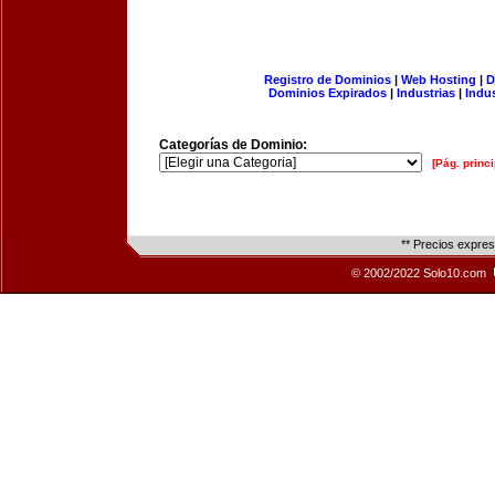
Registro de Dominios
|
Web Hosting
|
D
Dominios Expirados
|
Industrias
|
Indu
Categorías de Dominio:
[Pág. princi
** Precios expre
© 2002/2022 Solo10.com