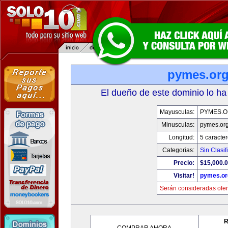
pymes.or
El dueño de este dominio lo ha
Mayusculas:
PYMES.
Minusculas:
pymes.or
Longitud:
5 caracte
Categorias:
Sin Clasif
Precio:
$15,000.
Visitar!
pymes.or
Serán consideradas ofer
R