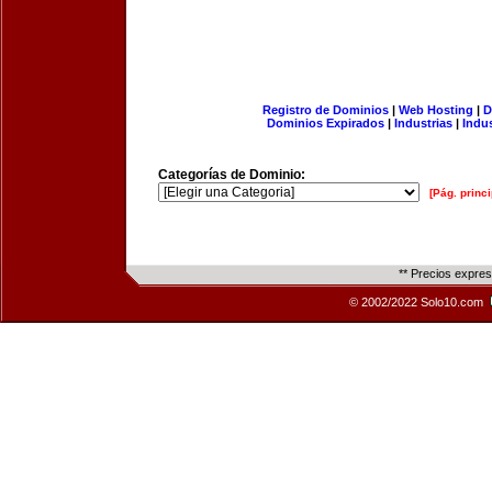
Registro de Dominios
|
Web Hosting
|
D
Dominios Expirados
|
Industrias
|
Indu
Categorías de Dominio:
[Pág. princi
** Precios expre
© 2002/2022 Solo10.com