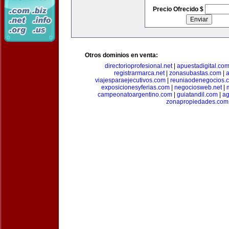
Precio Ofrecido $
Otros dominios en venta:
directorioprofesional.net
|
apuestadigital.co
registrarmarca.net
|
zonasubastas.com
|
a
viajesparaejecutivos.com
|
reuniaodenegocios.
exposicionesyferias.com
|
negociosweb.net
|
campeonatoargentino.com
|
guiatandil.com
|
ag
zonapropiedades.com