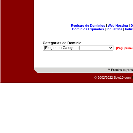
Registro de Dominios
|
Web Hosting
|
D
Dominios Expirados
|
Industrias
|
Indu
Categorías de Dominio:
[Pág. princi
** Precios expre
© 2002/2022 Solo10.com