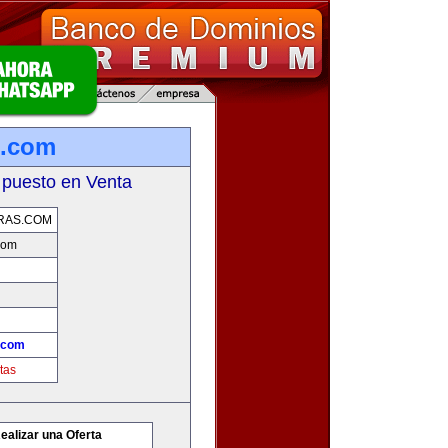
s.com
 puesto en Venta
RAS.COM
com
.com
tas
ealizar una Oferta