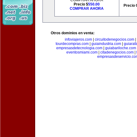
COMPRAR AHORA
Precio $
550.00
Precio 
COMPRAR AHORA
Otros dominios en venta:
infoviajeros.com
|
circuitodenegocios.com
|
tourdecompras.com
|
guiaindustria.com
|
guiaraf
empresasdetecnologia.com
|
guiabariloche.com
eventosmiami.com
|
citadenegocios.com
|
empresasdeservicio.co