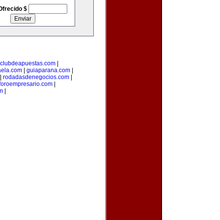
Ofrecido $
clubdeapuestas.com
|
aela.com
|
guiaparana.com
|
|
rodadasdenegocios.com
|
foroempresario.com
|
m
|