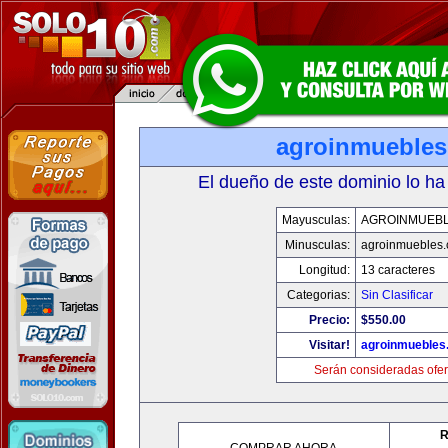
agroinmueble
El dueño de este dominio lo ha
Mayusculas:
AGROINMUEB
Minusculas:
agroinmuebles
Longitud:
13 caracteres
Categorias:
Sin Clasificar
Precio:
$550.00
Visitar!
agroinmuebles
Serán consideradas ofer
R