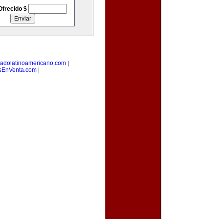
Ofrecido $
adolatinoamericano.com
|
EnVenta.com
|