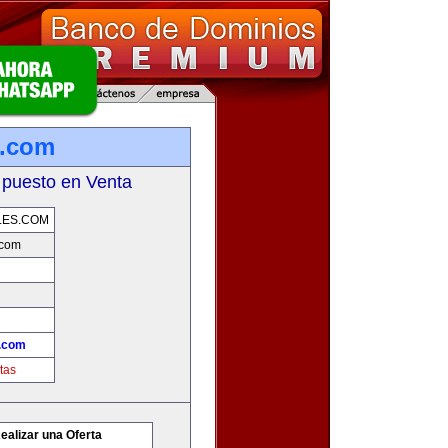
s.com
 puesto en Venta
LES.COM
.com
.com
tas
ealizar una Oferta