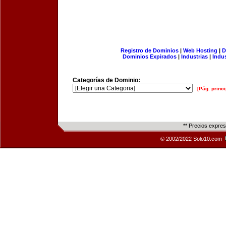
Registro de Dominios
|
Web Hosting
|
D
Dominios Expirados
|
Industrias
|
Indu
Categorías de Dominio:
[Pág. princi
** Precios expre
© 2002/2022 Solo10.com