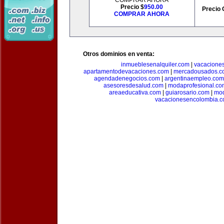
COMPRAR AHORA
Precio $
950.00
Precio 
COMPRAR AHORA
Otros dominios en venta:
inmueblesenalquiler.com
|
vacacione
apartamentodevacaciones.com
|
mercadousados.c
agendadenegocios.com
|
argentinaempleo.com
asesoresdesalud.com
|
modaprofesional.co
areaeducativa.com
|
guiarosario.com
|
mod
vacacionesencolombia.