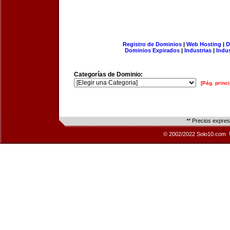
Registro de Dominios
|
Web Hosting
|
D
Dominios Expirados
|
Industrias
|
Indu
Categorías de Dominio:
[Pág. princi
** Precios expre
© 2002/2022 Solo10.com