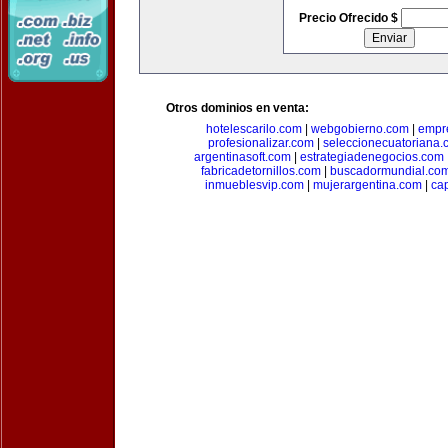
Precio Ofrecido $
Otros dominios en venta:
hotelescarilo.com
|
webgobierno.com
|
empr
profesionalizar.com
|
seleccionecuatoriana.
argentinasoft.com
|
estrategiadenegocios.com
fabricadetornillos.com
|
buscadormundial.co
inmueblesvip.com
|
mujerargentina.com
|
ca