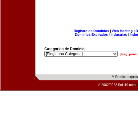
Registro de Dominios
|
Web Hosting
|
D
Dominios Expirados
|
Industrias
|
Indu
Categorías de Dominio:
[Pág. princi
** Precios expre
© 2002/2022 Solo10.com