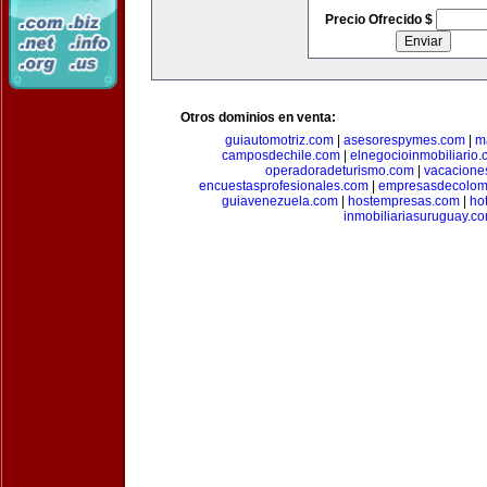
Precio Ofrecido $
Otros dominios en venta:
guiautomotriz.com
|
asesorespymes.com
|
m
camposdechile.com
|
elnegocioinmobiliario
operadoradeturismo.com
|
vacacione
encuestasprofesionales.com
|
empresasdecolom
guiavenezuela.com
|
hostempresas.com
|
ho
inmobiliariasuruguay.c