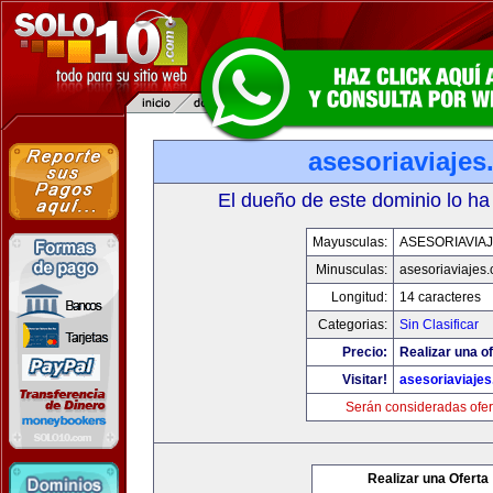
asesoriaviaje
El dueño de este dominio lo ha
Mayusculas:
ASESORIAVIA
Minusculas:
asesoriaviajes
Longitud:
14 caracteres
Categorias:
Sin Clasificar
Precio:
Realizar una of
Visitar!
asesoriaviaje
Serán consideradas ofer
Realizar una Oferta