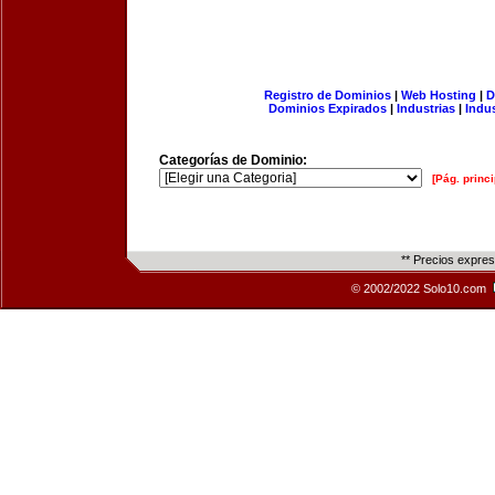
Registro de Dominios
|
Web Hosting
|
D
Dominios Expirados
|
Industrias
|
Indu
Categorías de Dominio:
[Pág. princi
** Precios expre
© 2002/2022 Solo10.com