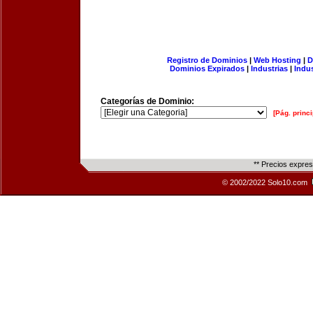
Registro de Dominios
|
Web Hosting
|
D
Dominios Expirados
|
Industrias
|
Indu
Categorías de Dominio:
[Pág. princi
** Precios expre
© 2002/2022 Solo10.com