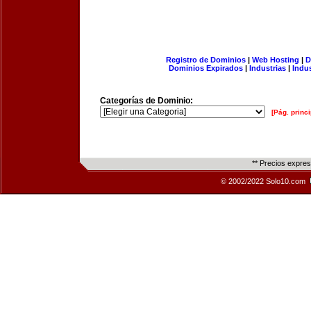
Registro de Dominios
|
Web Hosting
|
D
Dominios Expirados
|
Industrias
|
Indu
Categorías de Dominio:
[Pág. princi
** Precios expre
© 2002/2022 Solo10.com