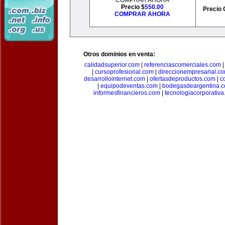
COMPRAR AHORA
Precio $
550.00
Precio 
COMPRAR AHORA
Otros dominios en venta:
calidadsuperior.com
|
referenciascomerciales.com
|
cursoprofesional.com
|
direccionempresarial.c
desarrollointernet.com
|
ofertasdeproductos.com
|
c
|
equipodeventas.com
|
bodegasdeargentina.
informesfinancieros.com
|
tecnologiacorporativ