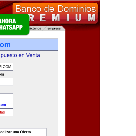
com
 puesto en Venta
R.COM
com
com
tas
ealizar una Oferta