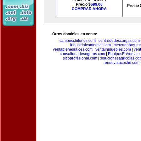
COMPRAR AHORA
Precio $
699.00
Precio 
COMPRAR AHORA
Otros dominios en venta:
camposchilenos.com
|
centrodedescargas.com
industrialcomercial.com
|
mercadohoy.co
ventabienesraices.com
|
ventainmuebles.com
|
ven
consultoriadeseguros.com
|
EquiposEnVenta.c
sitioprofesional.com
|
solucionesagricolas.co
renuevatucoche.com