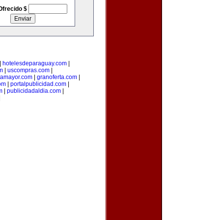
Ofrecido $
|
hotelesdeparaguay.com
|
m
|
uscompras.com
|
tamayor.com
|
granoferta.com
|
om
|
portalpublicidad.com
|
m
|
publicidadaldia.com
|
|