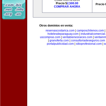
COMPRAR AHORA
Precio $
2,500.00
Precio 
COMPRAR AHORA
Otros dominios en venta:
reservascostarica.com
|
camposchilenos.com
|
hotelesdeparaguay.com
|
industrialcomercial
uscompras.com
|
ventabienesraices.com
|
ventain
|
granoferta.com
|
consultoriadeseguros.com
portalpublicidad.com
|
sitioprofesional.com
|
s