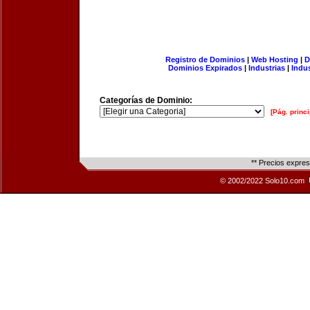
Registro de Dominios
|
Web Hosting
|
D
Dominios Expirados
|
Industrias
|
Indu
Categorías de Dominio:
[Pág. princi
** Precios expre
© 2002/2022 Solo10.com