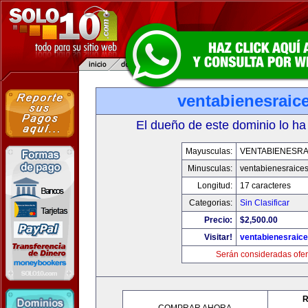
ventabienesraic
El dueño de este dominio lo ha
Mayusculas:
VENTABIENESRA
Minusculas:
ventabienesraice
Longitud:
17 caracteres
Categorias:
Sin Clasificar
Precio:
$2,500.00
Visitar!
ventabienesraic
Serán consideradas ofer
R