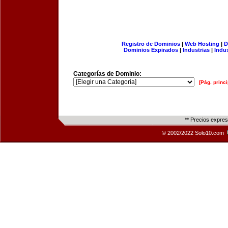
Registro de Dominios
|
Web Hosting
|
D
Dominios Expirados
|
Industrias
|
Indu
Categorías de Dominio:
[Pág. princi
** Precios expre
© 2002/2022 Solo10.com