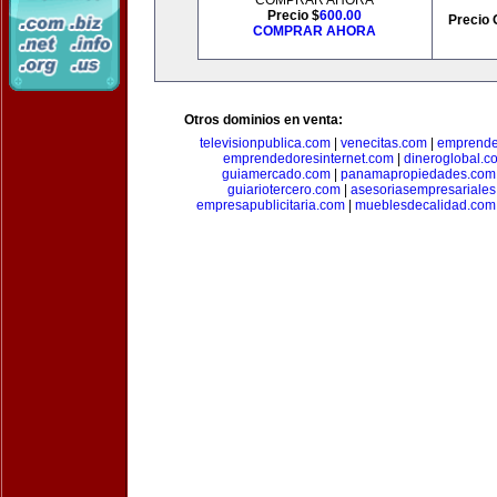
COMPRAR AHORA
Precio $
600.00
Precio 
COMPRAR AHORA
Otros dominios en venta:
televisionpublica.com
|
venecitas.com
|
emprende
emprendedoresinternet.com
|
dineroglobal.c
guiamercado.com
|
panamapropiedades.com
guiariotercero.com
|
asesoriasempresariale
empresapublicitaria.com
|
mueblesdecalidad.com