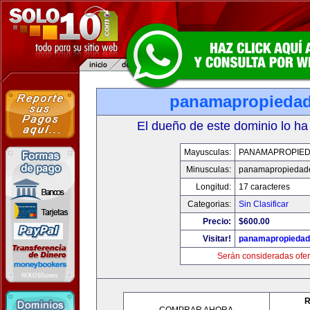
panamapropieda
El dueño de este dominio lo ha
Mayusculas:
PANAMAPROPIE
Minusculas:
panamapropiedad
Longitud:
17 caracteres
Categorias:
Sin Clasificar
Precio:
$600.00
Visitar!
panamapropieda
Serán consideradas ofer
R