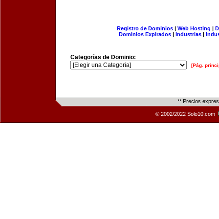
Registro de Dominios
|
Web Hosting
|
D
Dominios Expirados
|
Industrias
|
Indu
Categorías de Dominio:
[Pág. princi
** Precios expre
© 2002/2022 Solo10.com