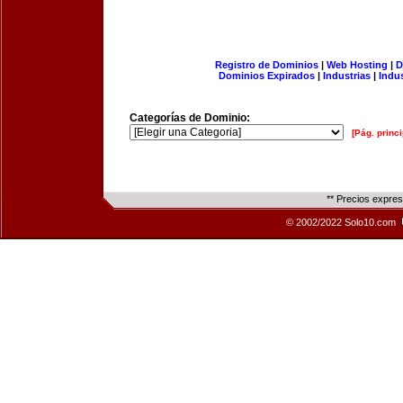
Registro de Dominios
|
Web Hosting
|
D
Dominios Expirados
|
Industrias
|
Indu
Categorías de Dominio:
[Pág. princi
** Precios expre
© 2002/2022 Solo10.com