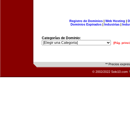
Registro de Dominios
|
Web Hosting
|
D
Dominios Expirados
|
Industrias
|
Indu
Categorías de Dominio:
[Pág. princi
** Precios expre
© 2002/2022 Solo10.com