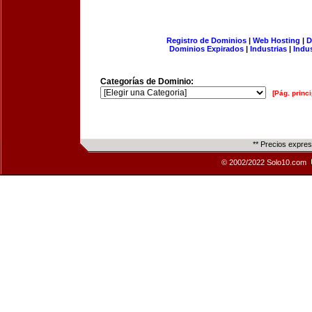
Registro de Dominios
|
Web Hosting
|
D
Dominios Expirados
|
Industrias
|
Indu
Categorías de Dominio:
[Pág. princi
** Precios expre
© 2002/2022 Solo10.com