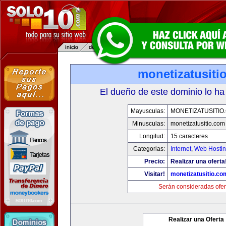
monetizatusiti
El dueño de este dominio lo ha
Mayusculas:
MONETIZATUSITIO
Minusculas:
monetizatusitio.com
Longitud:
15 caracteres
Categorias:
Internet
,
Web Hostin
Precio:
Realizar una oferta
Visitar!
monetizatusitio.co
Serán consideradas ofer
Realizar una Oferta