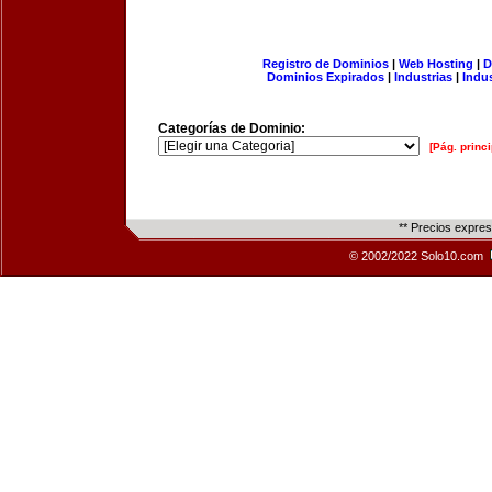
Registro de Dominios
|
Web Hosting
|
D
Dominios Expirados
|
Industrias
|
Indu
Categorías de Dominio:
[Pág. princi
** Precios expre
© 2002/2022 Solo10.com