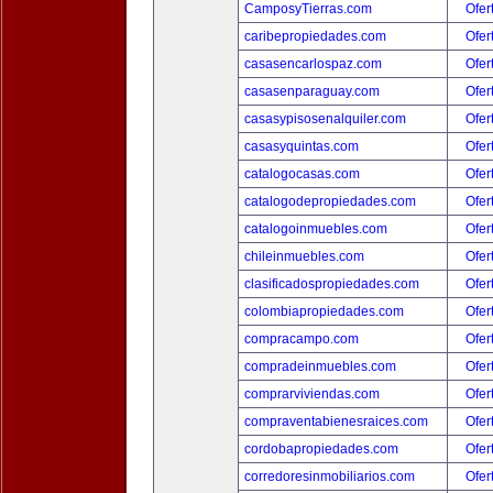
CamposyTierras.com
Ofer
caribepropiedades.com
Ofer
casasencarlospaz.com
Ofer
casasenparaguay.com
Ofer
casasypisosenalquiler.com
Ofer
casasyquintas.com
Ofer
catalogocasas.com
Ofer
catalogodepropiedades.com
Ofer
catalogoinmuebles.com
Ofer
chileinmuebles.com
Ofer
clasificadospropiedades.com
Ofer
colombiapropiedades.com
Ofer
compracampo.com
Ofer
compradeinmuebles.com
Ofer
comprarviviendas.com
Ofer
compraventabienesraices.com
Ofer
cordobapropiedades.com
Ofer
corredoresinmobiliarios.com
Ofer