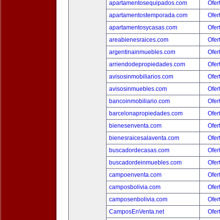
apartamentosequipados.com
Ofer
apartamentostemporada.com
Ofer
apartamentosycasas.com
Ofer
areabienesraices.com
Ofer
argentinainmuebles.com
Ofer
arriendodepropiedades.com
Ofer
avisosinmobiliarios.com
Ofer
avisosinmuebles.com
Ofer
bancoinmobiliario.com
Ofer
barcelonapropiedades.com
Ofer
bienesenventa.com
Ofer
bienesraicesalaventa.com
Ofer
buscadordecasas.com
Ofer
buscadordeinmuebles.com
Ofer
campoenventa.com
Ofer
camposbolivia.com
Ofer
camposenbolivia.com
Ofer
CamposEnVenta.net
Ofer