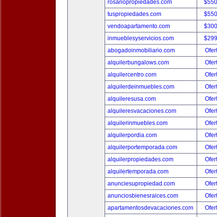
rosariopropiedades.com
$550
tuspropiedades.com
$550
vendoapartamento.com
$300
inmueblesyservicios.com
$299
abogadoinmobiliario.com
Ofer
alquilerbungalows.com
Ofer
alquilercentro.com
Ofer
alquilerdeinmuebles.com
Ofer
alquileresusa.com
Ofer
alquileresvacaciones.com
Ofer
alquilerinmuebles.com
Ofer
alquilerpordia.com
Ofer
alquilerportemporada.com
Ofer
alquilerpropiedades.com
Ofer
alquilertemporada.com
Ofer
anunciesupropiedad.com
Ofer
anunciosbienesraices.com
Ofer
apartamentosdevacaciones.com
Ofer